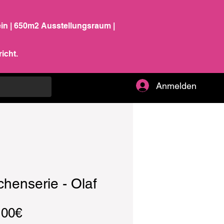
ein | 650m2 Ausstellungsraum |
icht.
Anmelden
henserie - Olaf
Sale-
,00€