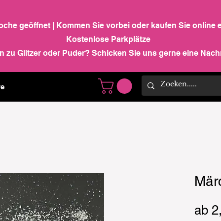
Woche geöffnet | Kommen Sie vorbei oder kaufen Sie online 
Kostenlose Parkplätze
n zu Glitzer oder Puder? Schicken Sie uns gerne eine Nachr
e
Märc
ab
2