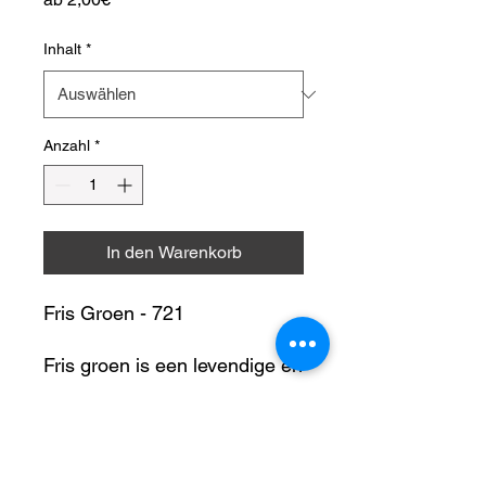
Preis
Inhalt
*
Anzahl
*
In den Warenkorb
Fris Groen - 721
Fris groen is een levendige en
frisse tint die doet denken aan
nieuwe bladeren in de lente of
Toepassing
aan heldere grasvelden. Het
heeft een energieke en
Hobbymatig werken met