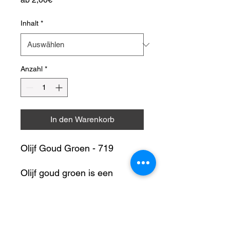
Preis
Inhalt
*
Anzahl
*
In den Warenkorb
Olijf Goud Groen - 719
Olijf goud groen is een
complexe kleur die een
combinatie vormt van
Toepassing
olijfgroen, goud en een hint
van bruin. Het heeft de
Hobbymatig werken met