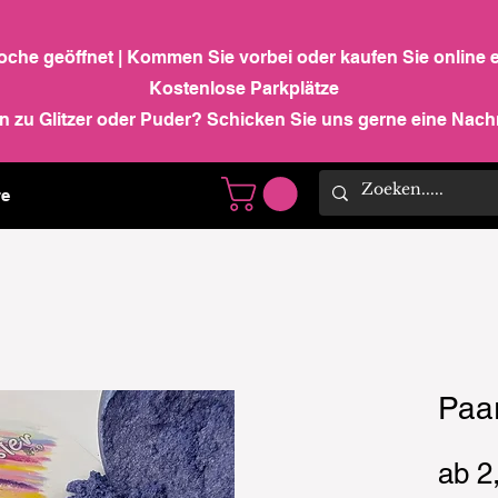
Woche geöffnet | Kommen Sie vorbei oder kaufen Sie online 
Kostenlose Parkplätze
n zu Glitzer oder Puder? Schicken Sie uns gerne eine Nachr
e
Paa
ab
2