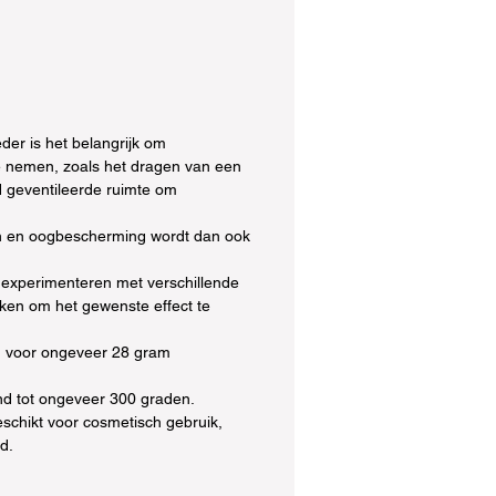
laadjes benadrukt.
poeders worden geleverd in
 met schroefdop.
der is het belangrijk om
 nemen, zoals het dragen van een
 geventileerde ruimte om
 en oogbescherming wordt dan ook
 experimenteren met verschillende
en om het gewenste effect te
d voor ongeveer 28 gram
nd tot ongeveer 300 graden.
eschikt voor cosmetisch gebruik,
id.