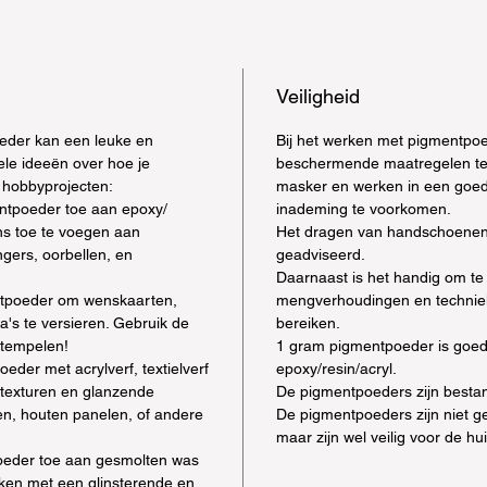
bloemb
Alles 
potjes
Veiligheid
der kan een leuke en
Bij het werken met pigmentpoe
nkele ideeën over hoe je
beschermende maatregelen te
 hobbyprojecten:
masker en werken in een goed
ntpoeder toe aan epoxy/
inademing te voorkomen.
ans toe te voegen aan
Het dragen van handschoenen
gers, oorbellen, en
geadviseerd.
Daarnaast is het handig om te
tpoeder om wenskaarten,
mengverhoudingen en techniek
a's te versieren. Gebruik de
bereiken.
tempelen!
1 gram pigmentpoeder is goe
eder met acrylverf, textielverf
epoxy/resin/acryl.
 texturen en glanzende
De pigmentpoeders zijn besta
en, houten panelen, of andere
De pigmentpoeders zijn niet g
maar zijn wel veilig voor de hu
eder toe aan gesmolten was
ken met een glinsterende en