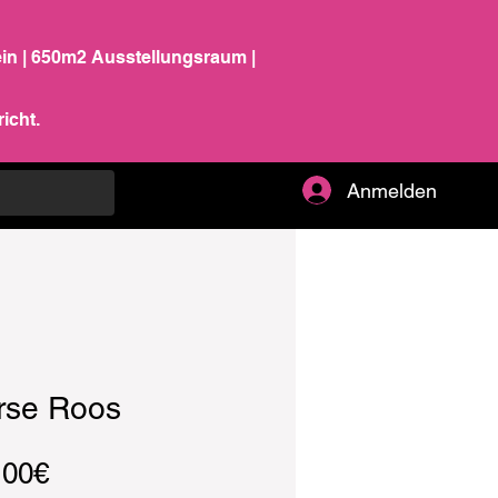
ein | 650m2 Ausstellungsraum |
icht.
Anmelden
rse Roos
Sale-
,00€