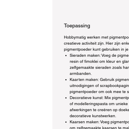
Toepassing
Hobbymatig werken met pigmentpoe
creatieve activiteit zijn. Hier zijn e
pigmentpoeder kunt gebruiken in je
Sieraden maken: Voeg de pigme
resin of fimoklei om kleur en gl
zelfgemaakte sieraden zoals han
armbanden.
Kaarten maken: Gebruik pigmen
uitnodigingen of scrapbookpagin
pigmentpoeder om ook mee te s
Decoratieve kunst: Mix pigmentpo
of modelleringspasta om unieke
afwerkingen te creëren op doek
decoratieve kunstwerken.
Kaarsen maken: Voeg pigmentpo
om zelfgemaakte kaarsen te ma