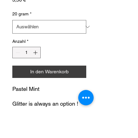
20 gram
*
Anzahl
*
In den Warenkorb
Pastel Mint
Glitter is always an option !
Onze glitters zullen ieder
Productinformatie
project van de creatieve doe-
het-zelver laten stralen.
Glitters kunnen gebruikt worden voor: