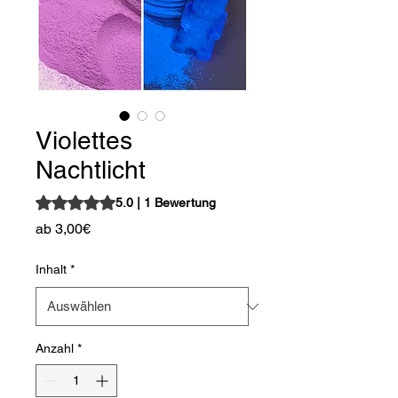
Violettes
Nachtlicht
Das Rating beträgt 5.0 von fünf Sternen, basierend auf 1
5.0 | 1 Bewertung
Sale-
ab
3,00€
Preis
Inhalt
*
Anzahl
*