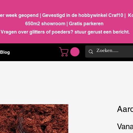
per week geopend | Gevestigd in de hobbywinkel Craf10 | K
650m2 showroom | Gratis parkeren
Vragen over glitters of poeders? stuur gerust een bericht.
Blog
Aard
Van