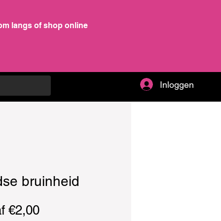
om langs of shop online
Inloggen
se bruinheid
Verkoopprijs
af
€2,00