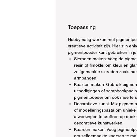
Toepassing
Hobbymatig werken met pigmentpoe
creatieve activiteit zijn. Hier zijn e
pigmentpoeder kunt gebruiken in je
Sieraden maken: Voeg de pigme
resin of fimoklei om kleur en gl
zelfgemaakte sieraden zoals han
armbanden.
Kaarten maken: Gebruik pigmen
uitnodigingen of scrapbookpagin
pigmentpoeder om ook mee te s
Decoratieve kunst: Mix pigmentpo
of modelleringspasta om unieke
afwerkingen te creëren op doek
decoratieve kunstwerken.
Kaarsen maken: Voeg pigmentpo
om zelfgemaakte kaarsen te ma