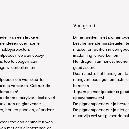
Veiligheid
der kan een leuke en
Bij het werken met pigmentpoe
nkele ideeën over hoe je
beschermende maatregelen te
 hobbyprojecten:
masker en werken in een goed
ntpoeder toe aan epoxy/
inademing te voorkomen.
ans toe te voegen aan
Het dragen van handschoenen
gers, oorbellen, en
geadviseerd.
Daarnaast is het handig om te
tpoeder om wenskaarten,
mengverhoudingen en techniek
a's te versieren. Gebruik de
bereiken.
tempelen!
1 gram pigmentpoeder is goe
eder met acrylverf, textielverf
epoxy/resin/acryl.
 texturen en glanzende
De pigmentpoeders zijn besta
en, houten panelen, of andere
De pigmentpoeders zijn niet g
maar zijn wel veilig voor de hu
eder toe aan gesmolten was
ken met een glinsterende en