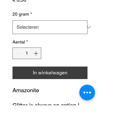
20 gram
*
Aantal
*
In winkelwagen
Amazonite
Glitter is always an option !
Onze glitters zullen ieder
Productinformatie
project van de creatieve doe-
het-zelver laten stralen.
Glitters kunnen gebruikt worden voor: