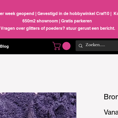
per week geopend | Gevestigd in de hobbywinkel Craf10 | K
650m2 showroom | Gratis parkeren
Vragen over glitters of poeders? stuur gerust een bericht.
Blog
Bron
Van