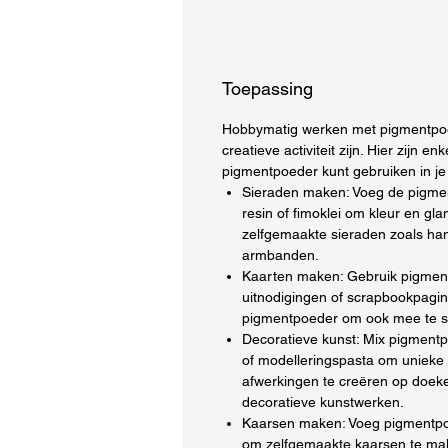
Toepassing
Hobbymatig werken met pigmentpoe
creatieve activiteit zijn. Hier zijn e
pigmentpoeder kunt gebruiken in je
Sieraden maken: Voeg de pigme
resin of fimoklei om kleur en gl
zelfgemaakte sieraden zoals han
armbanden.
Kaarten maken: Gebruik pigmen
uitnodigingen of scrapbookpagin
pigmentpoeder om ook mee te s
Decoratieve kunst: Mix pigmentpo
of modelleringspasta om unieke
afwerkingen te creëren op doek
decoratieve kunstwerken.
Kaarsen maken: Voeg pigmentpo
om zelfgemaakte kaarsen te ma