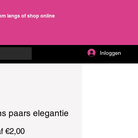
om langs of shop online
Inloggen
s paars elegantie
Verkoopprijs
af
€2,00