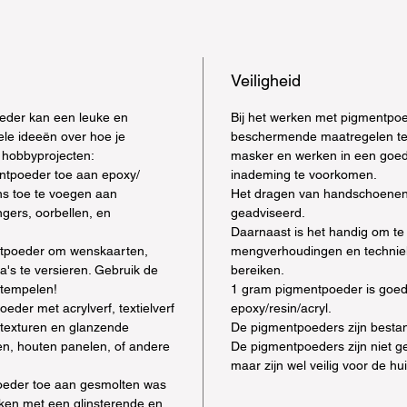
Veiligheid
der kan een leuke en
Bij het werken met pigmentpoe
nkele ideeën over hoe je
beschermende maatregelen te
 hobbyprojecten:
masker en werken in een goed
ntpoeder toe aan epoxy/
inademing te voorkomen.
ans toe te voegen aan
Het dragen van handschoenen
gers, oorbellen, en
geadviseerd.
Daarnaast is het handig om te
tpoeder om wenskaarten,
mengverhoudingen en techniek
a's te versieren. Gebruik de
bereiken.
tempelen!
1 gram pigmentpoeder is goe
eder met acrylverf, textielverf
epoxy/resin/acryl.
 texturen en glanzende
De pigmentpoeders zijn besta
en, houten panelen, of andere
De pigmentpoeders zijn niet g
maar zijn wel veilig voor de hu
eder toe aan gesmolten was
ken met een glinsterende en