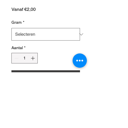
Verkoopprijs
Vanaf
€2,00
Gram
*
Aantal
*
In winkelwagen
Fairytale Serie
Prachtige pigmentserie met
zilver flakes. Dit maakt jou
project echt stralend en