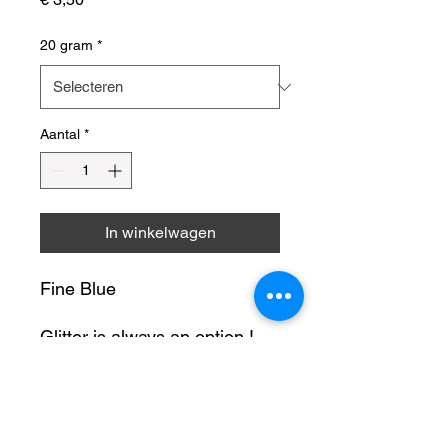
20 gram
*
Aantal
*
In winkelwagen
Fine Blue
Glitter is always an option !
Onze glitters zullen ieder
Productinformatie
project van de creatieve doe-
het-zelver laten stralen.
Glitters kunnen gebruikt worden voor: