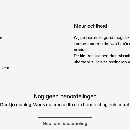
glitter
Een mo
gewoon
- ga je
Kleur echtheid
Gebrui
en spr
r:
Wij proberen zo goed mogelijk 
komen door middel van foto's 
voor e
product.
glitter
De kleuren kunnen dus misschie
lichaa
uiteraard zullen ze schitteren 
- Ben 
uiken
de gli
voor d
pracht
sierad
Nog geen beoordelingen
glitters
Deel je mening. Wees de eerste die een beoordeling achterlaat
- slijm
zelf s
fantast
Geef een beoordeling
eigen 