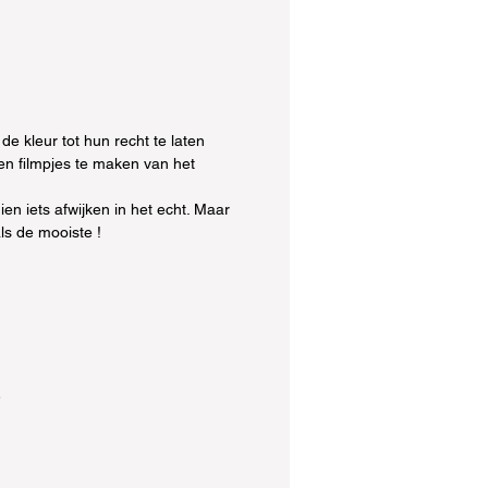
s te gebruiken als nail art.
oi gelakte nagel heeft
 een glittertje nodig !
 naar een feestje of festival?
k dan lichaams/gezichts-lijm
inkel daaroverheen je glitters
de kleur tot hun recht te laten
en filmpjes te maken van het
en fantastisch effect! De
s zijn veilig voor gezicht en
n iets afwijken in het echt. Maar
m.
als de mooiste !
je creatief met epoxy? Voeg
tters toe aan je kunstwerken
ie extra shine! Maak
ige onderzetters of leuke
en met deze fantastische
.
.
! Ja slijm, Kids zijn gek op
lijm maken. Voeg de
ische glitters toe aan je
gemaakte slijm voor het wow