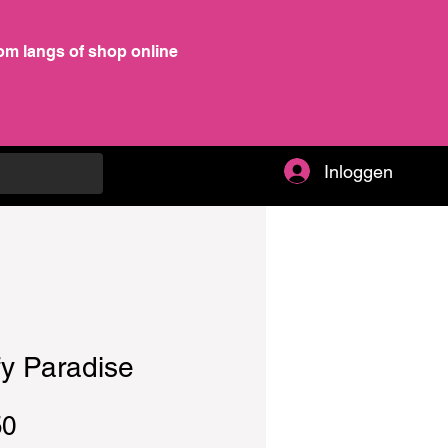
om langs of shop online
Inloggen
fy Paradise
Prijs
50