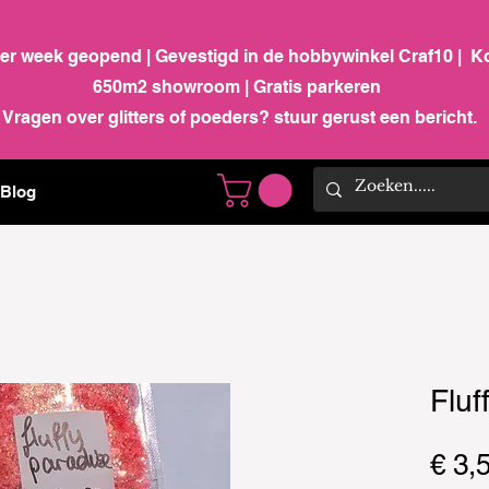
per week geopend | Gevestigd in de hobbywinkel Craf10 | K
650m2 showroom | Gratis parkeren
Vragen over glitters of poeders? stuur gerust een bericht.
Blog
Fluf
€ 3,