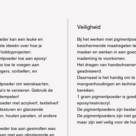
Veiligheid
der kan een leuke en
Bij het werken met pigmentpoe
nkele ideeën over hoe je
beschermende maatregelen te
 hobbyprojecten:
masker en werken in een goed
ntpoeder toe aan epoxy/
inademing te voorkomen.
ans toe te voegen aan
Het dragen van handschoenen
gers, oorbellen, en
geadviseerd.
Daarnaast is het handig om te
tpoeder om wenskaarten,
mengverhoudingen en techniek
a's te versieren. Gebruik de
bereiken.
tempelen!
1 gram pigmentpoeder is goe
eder met acrylverf, textielverf
epoxy/resin/acryl.
 texturen en glanzende
De pigmentpoeders zijn besta
en, houten panelen, of andere
De pigmentpoeders zijn niet g
maar zijn wel veilig voor de hu
eder toe aan gesmolten was
ken met een glinsterende en