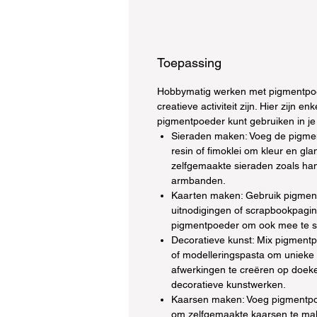
Toepassing
Hobbymatig werken met pigmentpoe
creatieve activiteit zijn. Hier zijn e
pigmentpoeder kunt gebruiken in je
Sieraden maken: Voeg de pigme
resin of fimoklei om kleur en gl
zelfgemaakte sieraden zoals han
armbanden.
Kaarten maken: Gebruik pigmen
uitnodigingen of scrapbookpagin
pigmentpoeder om ook mee te s
Decoratieve kunst: Mix pigmentpo
of modelleringspasta om unieke
afwerkingen te creëren op doek
decoratieve kunstwerken.
Kaarsen maken: Voeg pigmentpo
om zelfgemaakte kaarsen te ma