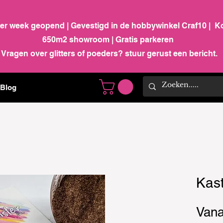
per week geopend | Gevestigd in de hobbywinkel Craf10 | K
650m2 showroom | Gratis parkeren
Vragen over glitters of poeders? stuur gerust een bericht.
Blog
Kast
Van