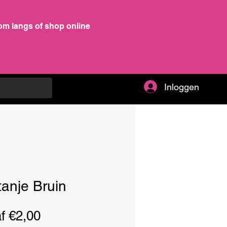
om langs of shop online
Inloggen
anje Bruin
Verkoopprijs
af
€2,00