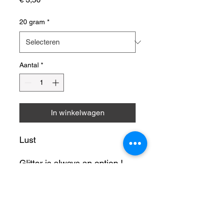
20 gram
*
Aantal
*
In winkelwagen
Lust
Glitter is always an option !
Onze glitters zullen ieder
Productinformatie
project van de creatieve doe-
het-zelver laten stralen.
Glitters kunnen gebruikt worden voor: