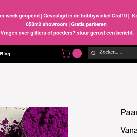
per week geopend | Gevestigd in de hobbywinkel Craf10 | K
650m2 showroom | Gratis parkeren
Vragen over glitters of poeders? stuur gerust een bericht.
Blog
Paa
Van