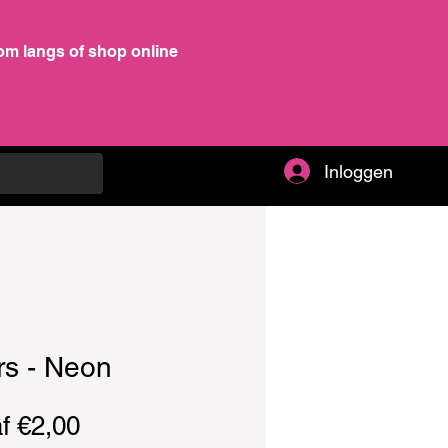
om langs of shop online
Inloggen
rs - Neon
Verkoopprijs
af
€2,00