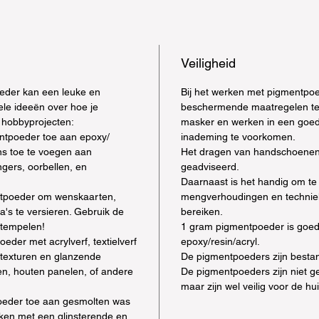
Veiligheid
der kan een leuke en
Bij het werken met pigmentpoe
nkele ideeën over hoe je
beschermende maatregelen te
 hobbyprojecten:
masker en werken in een goed
ntpoeder toe aan epoxy/
inademing te voorkomen.
ans toe te voegen aan
Het dragen van handschoenen
gers, oorbellen, en
geadviseerd.
Daarnaast is het handig om te
tpoeder om wenskaarten,
mengverhoudingen en techniek
a's te versieren. Gebruik de
bereiken.
tempelen!
1 gram pigmentpoeder is goe
eder met acrylverf, textielverf
epoxy/resin/acryl.
 texturen en glanzende
De pigmentpoeders zijn besta
en, houten panelen, of andere
De pigmentpoeders zijn niet g
maar zijn wel veilig voor de hu
eder toe aan gesmolten was
ken met een glinsterende en