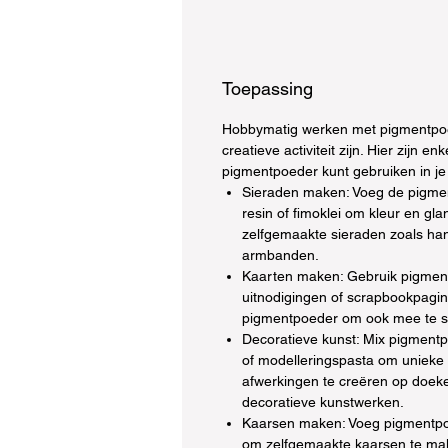
Toepassing
Hobbymatig werken met pigmentpoe
creatieve activiteit zijn. Hier zijn e
pigmentpoeder kunt gebruiken in je
Sieraden maken: Voeg de pigme
resin of fimoklei om kleur en gl
zelfgemaakte sieraden zoals han
armbanden.
Kaarten maken: Gebruik pigmen
uitnodigingen of scrapbookpagin
pigmentpoeder om ook mee te s
Decoratieve kunst: Mix pigmentpo
of modelleringspasta om unieke
afwerkingen te creëren op doek
decoratieve kunstwerken.
Kaarsen maken: Voeg pigmentpo
om zelfgemaakte kaarsen te ma