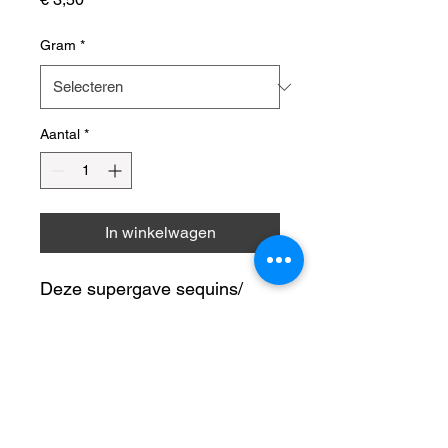
Gram
*
Aantal
*
In winkelwagen
Deze supergave sequins/
pailetten zijn super leuk in
vele projecten!
Wij verkopen de glitters in 15
NIET EETBAAR | uit de buurt
grams afsluitbare zakjes.
van vlammen houden