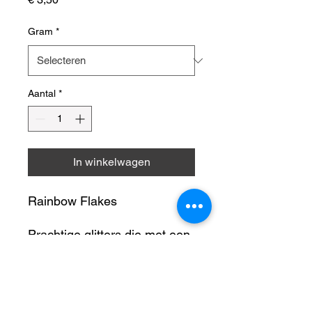
Gram
*
Aantal
*
In winkelwagen
Rainbow Flakes
Prachtige glitters die met een
zwarte achtergrond er echt uit
knallen ✨
Productinformatie
Wij verkopen de glitters in 15
Glitters kunnen gebruikt worden voor: