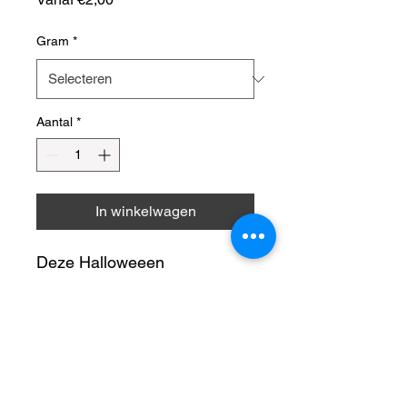
Gram
*
Aantal
*
In winkelwagen
Deze Halloweeen
sprinkels van polymeerklei
zijn super schattig! En ook
onder UV-licht hebben ze een
gaaf effect!
NIET EETBAAR | uit de buurt
van vlammen houden