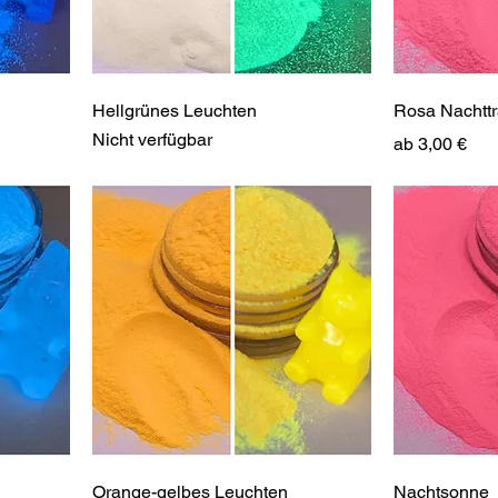
Hellgrünes Leuchten
Rosa Nachtt
Nicht verfügbar
Sale-Preis
ab
3,00 €
Orange-gelbes Leuchten
Nachtsonne