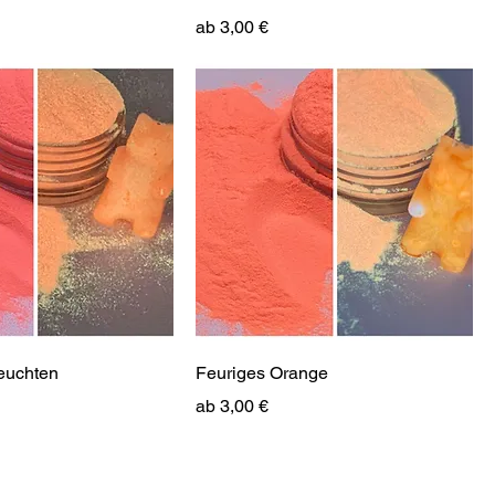
Sale-Preis
ab
3,00 €
euchten
Feuriges Orange
Sale-Preis
ab
3,00 €