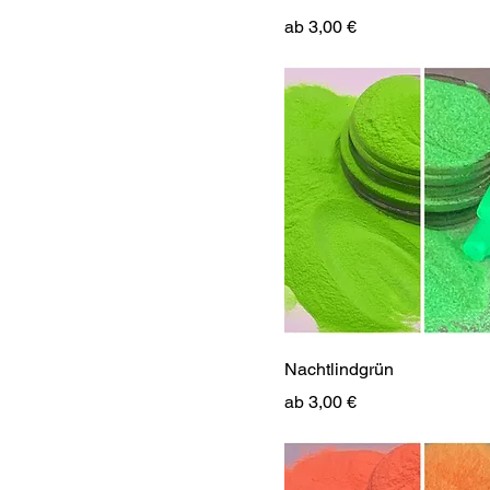
Sale-Preis
ab
3,00 €
Nachtlindgrün
Sale-Preis
ab
3,00 €