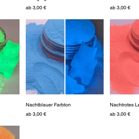
Sale-Preis
Sale-Preis
ab
3,00 €
ab
3,00 €
Nachtblauer Farbton
Nachtrotes L
Sale-Preis
Sale-Preis
ab
3,00 €
ab
3,00 €