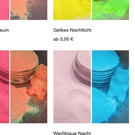
raum
Gelbes Nachtlicht
Sale-Preis
ab
3,00 €
Weißblaue Nacht