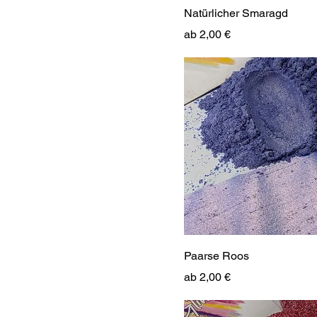
Natürlicher Smaragd
Sale-Preis
ab
2,00 €
Paarse Roos
Sale-Preis
ab
2,00 €